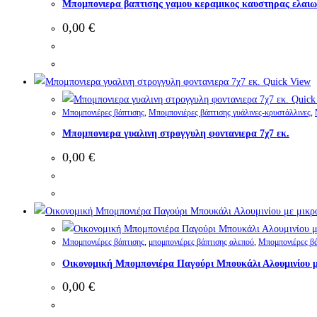
Μπομπονιερα βαπτισης γαμου κεραμικος καυστηρας ελαι
0,00
€
Quick View
Quick
Μπομπονιέρες βάπτισης
,
Μπομπονιέρες βάπτισης γυάλινες-κρυστάλλινες
,
Μπομπονιερα γυαλινη στρογγυλη φοντανιερα 7χ7 εκ.
0,00
€
Μπομπονιέρες βάπτισης
,
μπομπονιέρες βάπτισης αλεπού
,
Μπομπονιέρες βά
Οικονομική Μπομπονιέρα Παγούρι Μπουκάλι Αλουμινίου μ
0,00
€