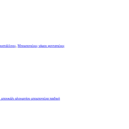
ρυστάλλινες
,
Μπομπονιέρες γάμου φοντανιέρες
 μπουκάλι αλουμινίου μπομπονιέρα παιδική