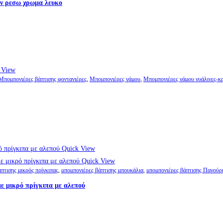
ων ρεσω χρωμα λευκο
 View
Μπομπονιέρες βάπτισης φοντανιέρες
,
Μπομπονιέρες γάμου
,
Μπομπονιέρες γάμου γυάλινες-κ
Quick View
Quick View
πτισης μικρός πρίγκιπας
,
μπομπονιέρες βάπτισης μπουκάλια
,
μπομπονιέρες βάπτισης Παγούρι
ε μικρό πρίγκιπα με αλεπού