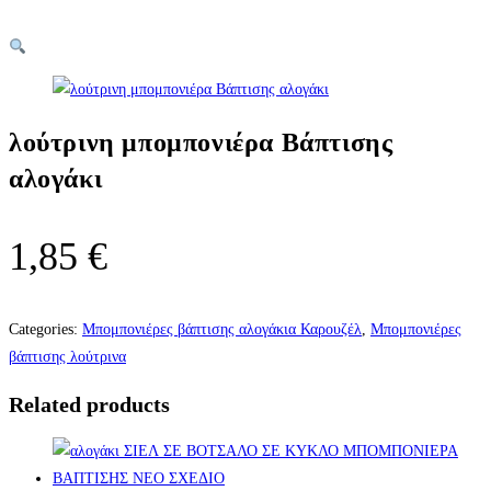
λούτρινη μπομπονιέρα Βάπτισης
αλογάκι
1,85
€
Categories:
Μπομπονιέρες βάπτισης αλογάκια Καρουζέλ
,
Μπομπονιέρες
βάπτισης λούτρινα
Related products