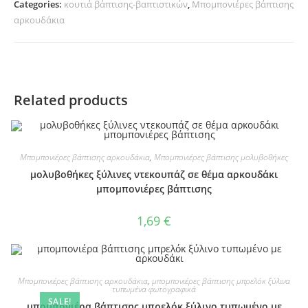
Categories:
κουτιά βάπτισης-βαπτιστικών
,
Μπομπονιέρες βάπτισης
αρκουδάκια
Related products
Μπομπονιέρες βάπτισης αρκουδάκια
,
Μπομπονιέρες βάπτισης μολυβοθήκες
μολυβοθήκες ξύλινες ντεκουπάζ σε θέμα αρκουδάκι
μπομπονιέρες βάπτισης
1,69
€
Μπομπονιέρες βάπτισης αρκουδάκια
,
μπομπονιέρες βάπτισης μπρελόκ ξύλινα
τυπωμένα φωτογραφικά
SALE!
μπομπονιέρα βάπτισης μπρελόκ ξύλινο τυπωμένο με