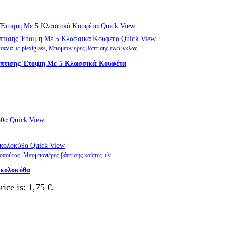
Quick View
Quick View
σαλα με plexiglass
,
Μπομπονιέρες βάπτισης πλεξιγκλάς
άπτισης Έτοιμη Με 5 Κλασσικά Κουφέτα
Quick View
Quick View
τοπούτας
,
Μπομπονιέρες βάπτισης κούπες μίνι
 κολοκύθα
rice is: 1,75 €.