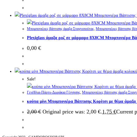
Μπομπονιέρες βάπτισης άμαξα Σταχτοπούτας
,
Μπομπονιέρες βάπτισης βότ
Plexiglass άμαξα ροζ σε μάρμαρο 8X8CM Μπομπονιέρα Β
0,00
€
Sale!
Γενέθλια-Πάρτυ-Δωράκια Γέννησης
,
Μπομπονιέρες βάπτισης άμαξα Σταχ
κούπα μίνι Μπομπονιέρα Βάπτισης Κορίτσι με θέμα άμαξα
2,00
€
Original price was: 2,00 €.
1,75
€
Current p