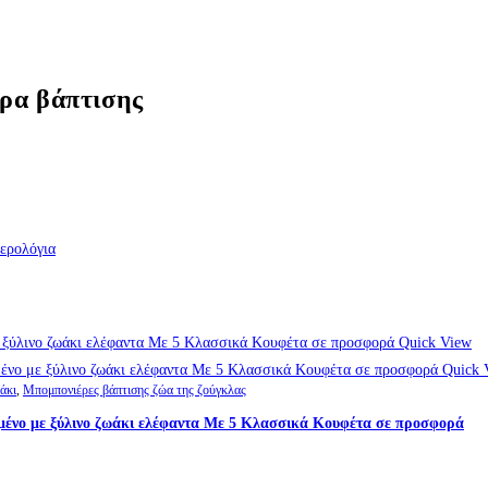
έρα βάπτισης
ερολόγια
Quick View
Quick 
άκι
,
Μπομπονιέρες βάπτισης ζώα της ζούγκλας
μένο με ξύλινο ζωάκι ελέφαντα Με 5 Κλασσικά Κουφέτα σε προσφορά