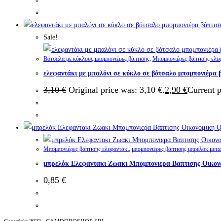
Sale!
Βότσαλα με κύκλους μπομπονιέρες βάπτισης
,
Μπομπονιέρες βάπτισης ελε
ελεφαντάκι με μπαλόνι σε κύκλο σε βότσαλο μπομπονιέρ
3,10
€
Original price was: 3,10 €.
2,90
€
Current p
Q
Μπομπονιέρες βάπτισης ελεφαντάκι
,
μπομπονιέρες βάπτισης μπρελόκ μετα
μπρελόκ Ελεφαντακι Ζωακι Μπομπονιερα Βαπτισης Οικον
0,85
€