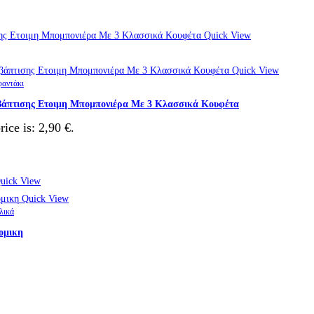
Quick View
Quick View
φαντάκι
α βάπτισης Ετοιμη Μπομπονιέρα Με 3 Κλασσικά Κουφέτα
rice is: 2,90 €.
uick View
Quick View
λικά
ομικη