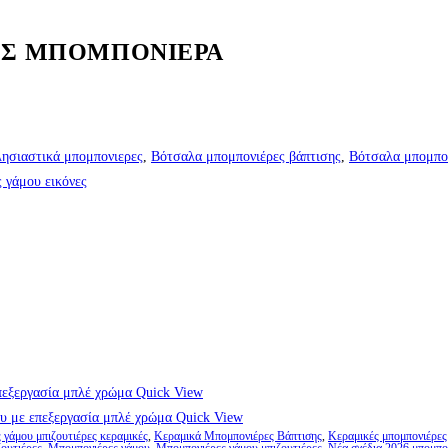
ΙΟΣ ΜΠΟΜΠΟΝΙΕΡΑ
λησιαστικά μπομπονιερες
,
Βότσαλα μπομπονιέρες βάπτισης
,
Βότσαλα μπομπον
 γάμου εικόνες
Quick View
Quick View
γάμου μπιζουτιέρες κεραμικές
,
Κεραμικά Μπομπονιέρες Βάπτισης
,
Κεραμικές μπομπονιέρες