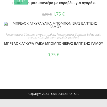
SALE!
κούπα μίνι μπομπονιέρα με καραβάκι για αγοράκι
Original
Current
1,75
€
2,00
€
price
price
was:
is:
2,00 €.
1,75 €.
Μπομπονιέρες βάπτισης άγκυρες τιμόνια
,
Μπομπονιέρες βάπτισης θαλασσινές
,
μπομπονιέρες βάπτισης μπρελόκ μεταλικά
ΜΠΡΕΛΟΚ ΑΓΚΥΡΑ ΥΛΙΚΑ ΜΠΟΜΠΟΝΙΕΡΑΣ ΒΑΠΤΙΣΗΣ-ΓΑΜΟΥ
0,75
€
Copyright 2023 - CAMDOROSHOP SRL