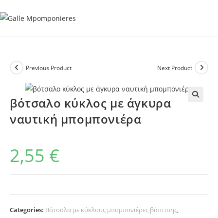
Skip
to
content
Previous Product
Next Product
βότσαλο κύκλος με άγκυρα
ναυτική μπομπονιέρα
2,55
€
Categories:
Βότσαλα με κύκλους μπομπονιέρες βάπτισης
,