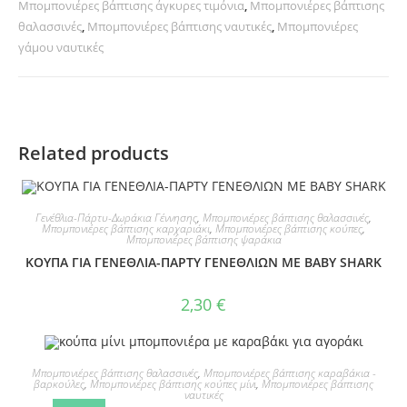
Μπομπονιέρες βάπτισης άγκυρες τιμόνια
,
Μπομπονιέρες βάπτισης
θαλασσινές
,
Μπομπονιέρες βάπτισης ναυτικές
,
Μπομπονιέρες
γάμου ναυτικές
Related products
Γενέθλια-Πάρτυ-Δωράκια Γέννησης
,
Μπομπονιέρες βάπτισης θαλασσινές
,
Μπομπονιέρες βάπτισης καρχαριάκι
,
Μπομπονιέρες βάπτισης κούπες
,
Μπομπονιέρες βάπτισης ψαράκια
ΚΟΥΠΑ ΓΙΑ ΓΕΝΕΘΛΙΑ-ΠΑΡΤΥ ΓΕΝΕΘΛΙΩΝ ΜΕ BABY SHARK
2,30
€
Μπομπονιέρες βάπτισης θαλασσινές
,
Μπομπονιέρες βάπτισης καραβάκια -
βαρκούλες
,
Μπομπονιέρες βάπτισης κούπες μίνι
,
Μπομπονιέρες βάπτισης
ναυτικές