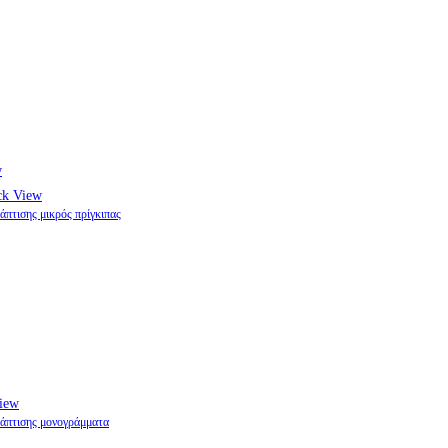
w
k View
πτισης μικρός πρίγκιπας
iew
άπτισης μονογράμματα