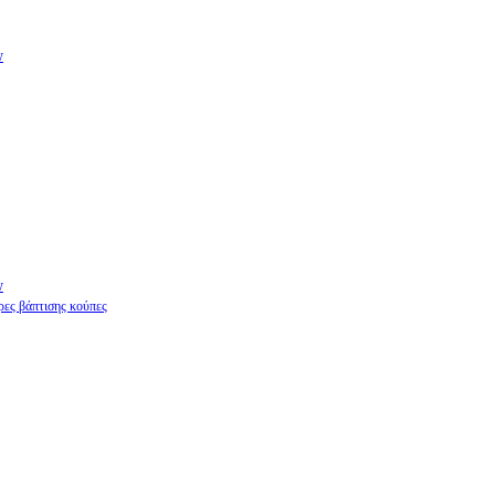
w
w
ες βάπτισης κούπες