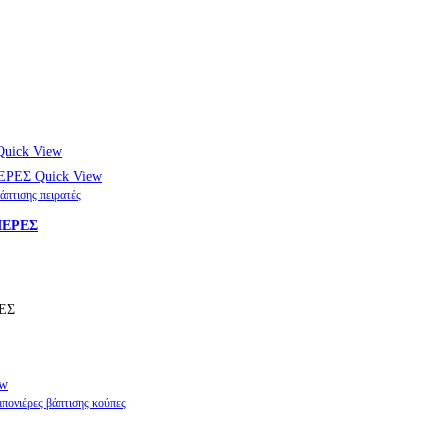
uick View
Quick View
άπτισης πειρατές
ΙΕΡΕΣ
ΕΣ
ew
πονιέρες βάπτισης κούπες