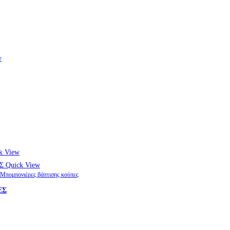
w
k View
Quick View
Μπομπονιέρες βάπτισης κούπες
ΕΣ