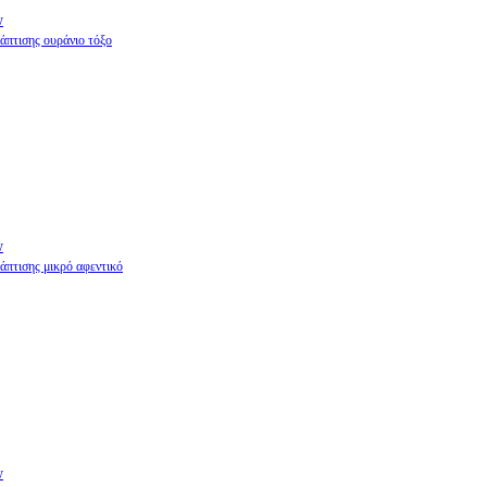
w
άπτισης ουράνιο τόξο
w
άπτισης μικρό αφεντικό
w